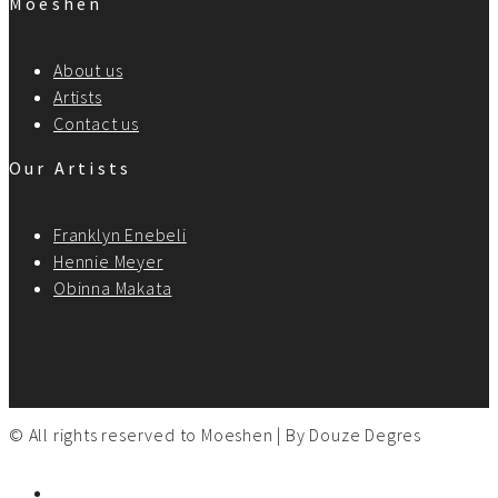
Moeshen
About us
Artists
Contact us
Our Artists
Franklyn Enebeli
Hennie Meyer
Obinna Makata
© All rights reserved to Moeshen | By
Douze Degres