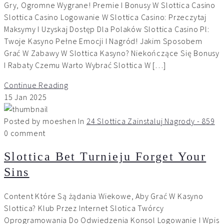
Gry, Ogromne Wygrane! Premie I Bonusy W Slottica Casino
Slottica Casino Logowanie W Slottica Casino: Przeczytaj
Maksymy I Uzyskaj Dostęp Dla Polaków Slottica Casino Pl:
Twoje Kasyno Pełne Emocji I Nagród! Jakim Sposobem
Grać W Zabawy W Slottica Kasyno? Niekończące Się Bonusy
I Rabaty Czemu Warto Wybrać Slottica W […]
Continue Reading
15
Jan
2025
Posted by moeshen
In
24 Slottica Zainstaluj Nagrody - 859
0 comment
Slottica Bet Turnieju Forget Your
Sins
Content Które Są żądania Wiekowe, Aby Grać W Kasyno
Slottica? Klub Przez Internet Slotica Twórcy
Oprogramowania Do Odwiedzenia Konsol Logowanie I Wpis