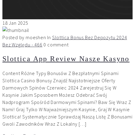
18
Jan
2025
Posted by moeshen
In
Slottica Bonus Bez Depozytu 2024
Bez Względu - 466
0 comment
Slottica App Review Nasze Kasyno
Content Różne Typy Bonusów Z Bezpłatnymi Spinami
Slottica Casino Bonusy Znajdź Najistotniejsze Oferty
Darmowych Spinów Czerwiec 2024 Zarejestruj Się W
Kasynie Jakim Sposobem Możesz Odebrać Swój
Nadprogram Spośród Darmowymi Spinami? Baw Się Wraz Z
Nami! Graj Tylko W Najważniejszym Kasynie, Graj W Kasynie
Slottica! Systematycznie Sprawdzaj Naszą Listę Z Bonusami
Gwoli Zawodników Wraz Z Lokalny […]