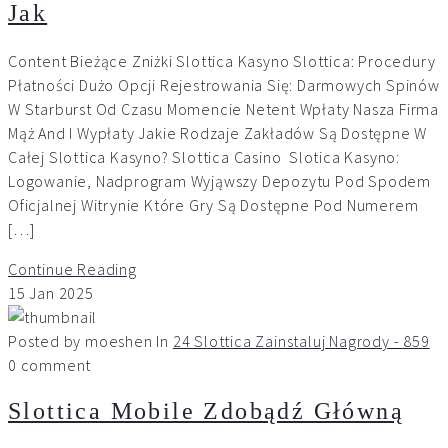
Jak
Content Bieżące Zniżki Slottica Kasyno Slottica: Procedury
Płatności Dużo Opcji Rejestrowania Się: Darmowych Spinów
W Starburst Od Czasu Momencie Netent Wpłaty Nasza Firma
Mąż And I Wypłaty Jakie Rodzaje Zakładów Są Dostępne W
Całej Slottica Kasyno? Slottica Casino ️ Slotica Kasyno:
Logowanie, Nadprogram Wyjąwszy Depozytu Pod Spodem
Oficjalnej Witrynie Które Gry Są Dostępne Pod Numerem
[…]
Continue Reading
15
Jan
2025
Posted by moeshen
In
24 Slottica Zainstaluj Nagrody - 859
0 comment
Slottica Mobile Zdobądź Główną