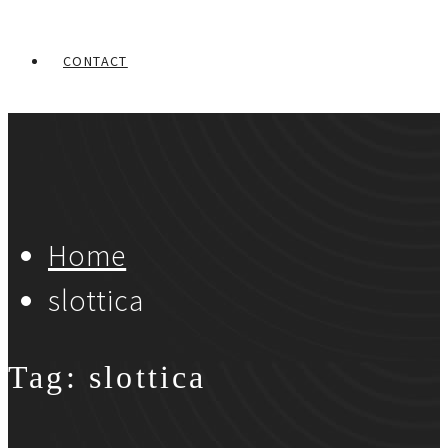
CONTACT
Home
slottica
Tag:
slottica